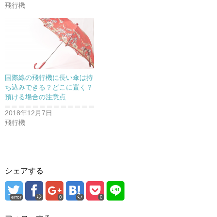
)
ィ
)
飛行機
ン
ド
ウ
で
開
き
ま
す
)
国際線の飛行機に長い傘は持
ち込みできる？どこに置く？
預ける場合の注意点
2018年12月7日
飛行機
シェアする
error
0
0