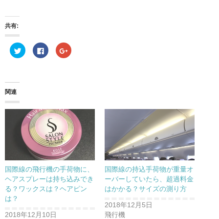
共有:
ク
F
ク
リ
a
リ
ッ
c
ッ
ク
e
ク
し
b
し
て
o
て
T
o
G
w
k
o
関連
i
で
o
t
共
g
t
有
l
e
す
e
r
る
+
で
に
で
共
は
共
有
ク
有
(
リ
(
新
ッ
新
し
ク
し
い
し
い
ウ
て
ウ
国際線の飛行機の手荷物に、
国際線の持込手荷物が重量オ
ィ
く
ィ
ン
だ
ン
ヘアスプレーは持ち込みでき
ーバーしていたら、超過料金
ド
さ
ド
る？ワックスは？ヘアピン
はかかる？サイズの測り方
ウ
い
ウ
で
(
で
は？
開
新
開
2018年12月5日
き
し
き
ま
い
ま
2018年12月10日
飛行機
す
ウ
す