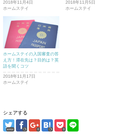
2018年11月4日
2018年11月5日
き
し
き
ま
い
ま
ホームステイ
ホームステイ
す
ウ
す
)
ィ
)
ン
ド
ウ
で
開
き
ま
す
)
ホームステイの入国審査の答
え方！滞在先は？目的は？英
語を聞くコツ
2018年11月17日
ホームステイ
シェアする
error
0
0