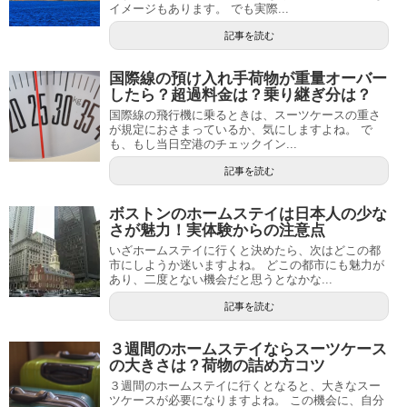
イメージもあります。 でも実際...
記事を読む
国際線の預け入れ手荷物が重量オーバー
したら？超過料金は？乗り継ぎ分は？
国際線の飛行機に乗るときは、スーツケースの重さ
が規定におさまっているか、気にしますよね。 で
も、もし当日空港のチェックイン...
記事を読む
ボストンのホームステイは日本人の少な
さが魅力！実体験からの注意点
いざホームステイに行くと決めたら、次はどこの都
市にしようか迷いますよね。 どこの都市にも魅力が
あり、二度とない機会だと思うとなかな...
記事を読む
３週間のホームステイならスーツケース
の大きさは？荷物の詰め方コツ
３週間のホームステイに行くとなると、大きなスー
ツケースが必要になりますよね。 この機会に、自分