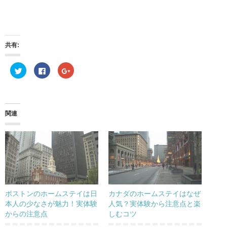
共有:
ク
F
ク
リ
a
リ
ッ
c
ッ
ク
e
ク
し
b
し
て
o
て
T
o
G
w
k
o
関連
i
で
o
t
共
g
t
有
l
e
す
e
r
る
+
で
に
で
共
は
共
有
ク
有
(
リ
(
新
ッ
新
し
ク
し
い
し
い
ウ
て
ウ
ボストンのホームステイは日
カナダのホームステイはなぜ
ィ
く
ィ
ン
だ
ン
本人の少なさが魅力！実体験
人気？実体験から注意点と楽
ド
さ
ド
からの注意点
しむコツ
ウ
い
ウ
で
(
で
開
新
開