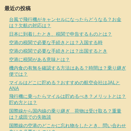
最近の投稿
台風で飛行機がキャンセルになったらどうなる？お金
は？欠航の対応は？
日本に到着したとき、税関で申告するものとは？
空港の税関で必要な手続きとは？入国する時
空港の税関で必要な手続きとは？出国するとき
空港に税関がある意味とは？
機内食の有無を確認する方法はある？時間は？乗り継ぎ
便では？
マイルはどこに貯める？おすすめの航空会社はJALと
ANA
飛行機に乗ったらマイルは貯めるべき？メリットとは？
貯め方とは？
国際線から国内線の乗り継ぎ 荷物は受け取る？重量
は？成田での失敗談
国際線の空港のどこかに忘れ物をしたとき、問い合わせ