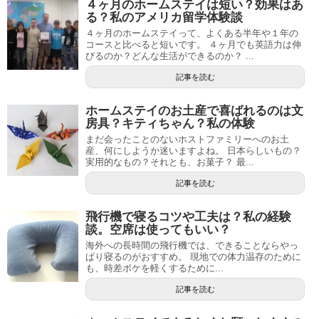
４ヶ月のホームステイは短い？効果はあ
る？私のアメリカ留学体験談
４ヶ月のホームステイって、よくある半年や１年の
コースと比べると短いです。 ４ヶ月でも英語力は伸
びるのか？どんな生活ができるのか？ ...
記事を読む
ホームステイのお土産で喜ばれるのは文
房具？キティちゃん？私の体験
まだ会ったことのないホストファミリーへのお土
産、何にしようか迷いますよね。 日本らしいもの？
実用的なもの？それとも、お菓子？ 最...
記事を読む
飛行機で寝るコツや工夫は？私の経験
談。空席は使ってもいい？
海外への長時間の飛行機では、できることならやっ
ぱり寝るのがおすすめ。 現地での体力温存のために
も、時差ボケを軽くするために...
記事を読む