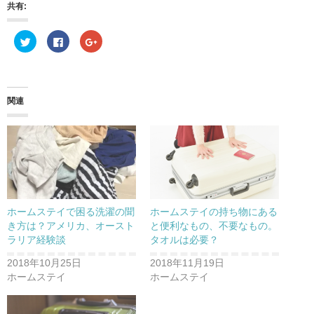
共有:
ク
F
ク
リ
a
リ
ッ
c
ッ
ク
e
ク
し
b
し
て
o
て
T
o
G
w
k
o
関連
i
で
o
t
共
g
t
有
l
e
す
e
r
る
+
で
に
で
共
は
共
有
ク
有
(
リ
(
新
ッ
新
し
ク
し
い
し
い
ウ
て
ウ
ホームステイで困る洗濯の聞
ホームステイの持ち物にある
ィ
く
ィ
ン
だ
ン
き方は？アメリカ、オースト
と便利なもの、不要なもの。
ド
さ
ド
ラリア経験談
タオルは必要？
ウ
い
ウ
で
(
で
開
新
開
2018年10月25日
2018年11月19日
き
し
き
ま
い
ま
ホームステイ
ホームステイ
す
ウ
す
)
ィ
)
ン
ド