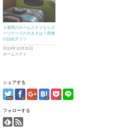
ウ
で
開
き
ま
す
)
３週間のホームステイならス
ーツケースの大きさは？荷物
の詰め方コツ
2018年10月31日
ホームステイ
シェアする
error
0
0
フォローする