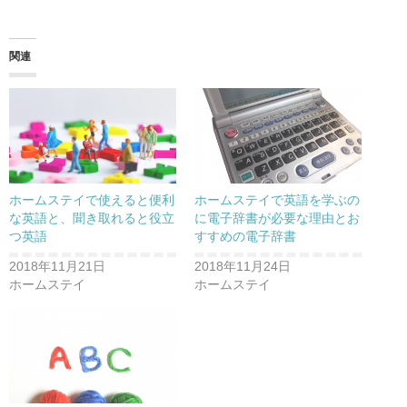
ク
e
ク
し
b
し
て
o
て
T
o
G
w
k
o
関連
i
で
o
t
共
g
t
有
l
e
す
e
r
る
+
で
に
で
共
は
共
有
ク
有
(
リ
(
新
ッ
新
し
ク
し
い
し
い
ウ
て
ウ
ホームステイで使えると便利
ホームステイで英語を学ぶの
ィ
く
ィ
ン
だ
ン
な英語と、聞き取れると役立
に電子辞書が必要な理由とお
ド
さ
ド
つ英語
すすめの電子辞書
ウ
い
ウ
で
(
で
開
新
開
2018年11月21日
2018年11月24日
き
し
き
ま
い
ま
ホームステイ
ホームステイ
す
ウ
す
)
ィ
)
ン
ド
ウ
で
開
き
ま
す
)