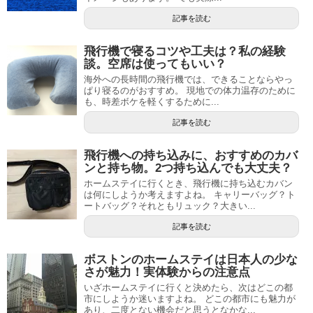
記事を読む
飛行機で寝るコツや工夫は？私の経験
談。空席は使ってもいい？
海外への長時間の飛行機では、できることならやっ
ぱり寝るのがおすすめ。 現地での体力温存のために
も、時差ボケを軽くするために...
記事を読む
飛行機への持ち込みに、おすすめのカバ
ンと持ち物。2つ持ち込んでも大丈夫？
ホームステイに行くとき、飛行機に持ち込むカバン
は何にしようか考えますよね。 キャリーバッグ？ト
ートバッグ？それともリュック？大きい...
記事を読む
ボストンのホームステイは日本人の少な
さが魅力！実体験からの注意点
いざホームステイに行くと決めたら、次はどこの都
市にしようか迷いますよね。 どこの都市にも魅力が
あり、二度とない機会だと思うとなかな...