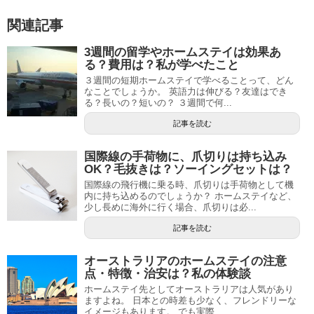
関連記事
3週間の留学やホームステイは効果あ
る？費用は？私が学べたこと
３週間の短期ホームステイで学べることって、どん
なことでしょうか。 英語力は伸びる？友達はでき
る？長いの？短いの？ ３週間で何...
記事を読む
国際線の手荷物に、爪切りは持ち込み
OK？毛抜きは？ソーイングセットは？
国際線の飛行機に乗る時、爪切りは手荷物として機
内に持ち込めるのでしょうか？ ホームステイなど、
少し長めに海外に行く場合、爪切りは必...
記事を読む
オーストラリアのホームステイの注意
点・特徴・治安は？私の体験談
ホームステイ先としてオーストラリアは人気があり
ますよね。 日本との時差も少なく、フレンドリーな
イメージもあります。 でも実際...