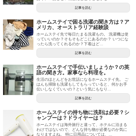
記事を読む
ホームステイで困る洗濯の聞き方は？ア
メリカ、オーストラリア経験談
ホームステイ先で毎日たまる洗濯もの。 洗濯機は使
っていいのか？そもそもどこにあるのか？ いつにな
ったら洗ってくれるのか？下着はど...
記事を読む
ホームステイで手伝いましょうか？の英
語の聞き方。家事なら料理を。
生活のほとんどをお世話になるホームステイ先。 ご
はんも掃除も洗濯もしてもらっていると、何かお手
伝いしなくていいの？という気にもなり...
記事を読む
ホームステイの持ち物に洗剤は必要？シ
ャンプーは？ドライヤーは？
ホームステイは海外旅行と違って、ホテルに泊まる
わけではないので、どんな持ち物が必要なのか気に
なりますよね。 特に日用品については、...