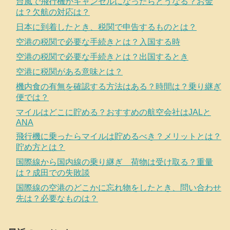
台風で飛行機がキャンセルになったらどうなる？お金
は？欠航の対応は？
日本に到着したとき、税関で申告するものとは？
空港の税関で必要な手続きとは？入国する時
空港の税関で必要な手続きとは？出国するとき
空港に税関がある意味とは？
機内食の有無を確認する方法はある？時間は？乗り継ぎ
便では？
マイルはどこに貯める？おすすめの航空会社はJALと
ANA
飛行機に乗ったらマイルは貯めるべき？メリットとは？
貯め方とは？
国際線から国内線の乗り継ぎ 荷物は受け取る？重量
は？成田での失敗談
国際線の空港のどこかに忘れ物をしたとき、問い合わせ
先は？必要なものは？