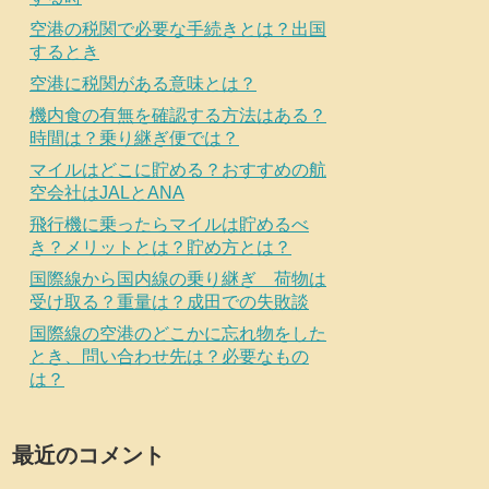
空港の税関で必要な手続きとは？出国
するとき
空港に税関がある意味とは？
機内食の有無を確認する方法はある？
時間は？乗り継ぎ便では？
マイルはどこに貯める？おすすめの航
空会社はJALとANA
飛行機に乗ったらマイルは貯めるべ
き？メリットとは？貯め方とは？
国際線から国内線の乗り継ぎ 荷物は
受け取る？重量は？成田での失敗談
国際線の空港のどこかに忘れ物をした
とき、問い合わせ先は？必要なもの
は？
最近のコメント